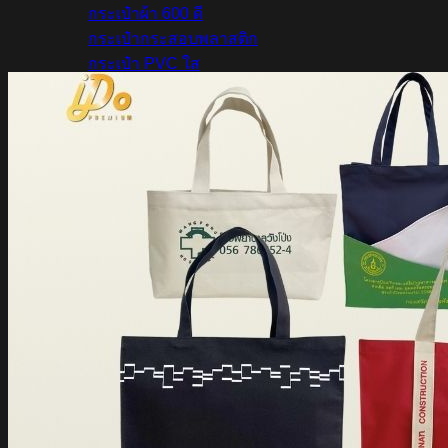
กระเป๋าผ้า 600 ดี
กระเป๋ากระสอบพลาสติก
กระเป๋า PVC ใส
กระเป๋าหนัง PU
ของพรีเมี่ยม
หมวก
เสื้อ
ผ้ากันเปื้อน
กระบอกน้ำ
ร่ม
ซองกันน้ำ
แฟ้มใส่เอกสาร
เครื่องเขียน
บทความ
เกี่ยวกับเรา
ติดต่อเรา