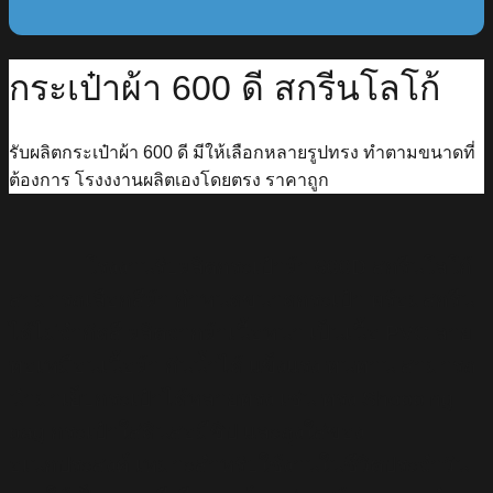
กระเป๋าผ้า 600 ดี สกรีนโลโก้
รับผลิตกระเป๋าผ้า 600 ดี มีให้เลือกหลายรูปทรง ทำตามขนาดที่
ต้องการ โรงงงานผลิตเองโดยตรง ราคาถูก
โรงงานรับผลิตกระเป๋าผ้า 600D สกรีนโลโก้
สามารถเลือกสีผ้า กำหนดขนาดกระเป๋า พร้อมสกรีน
ได้ไม่จำกัดสี ผลิตจากผ้าเนื้อหนา เป็นเนื้อ PVC ลาย
ทอเหมือนเนื้อผ้า กันน้ำได้ แข็งแรง ทนทาน สามารถ
นำมาเย็บกระเป๋าได้หลายทรง เช่น ทรง Shopping
bag กระเป๋าใส่ดินสอมีซิป และถุงใส่ของ
อเนกประสงค์ เหมาะสำหรับใช้งานในชีวิตประจำวัน