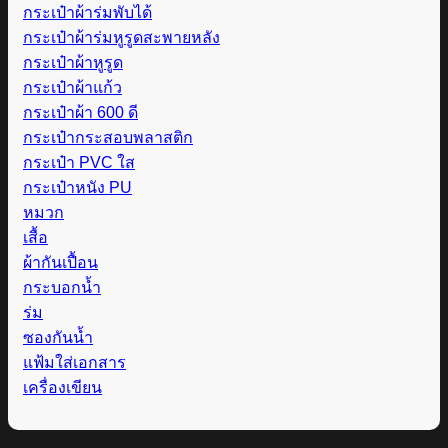
กระเป๋าผ้าร่มพับได้
กระเป๋าผ้าร่มหูรูดสะพายหลัง
กระเป๋าผ้าหูรูด
กระเป๋าผ้าแก้ว
กระเป๋าผ้า 600 ดี
กระเป๋ากระสอบพลาสติก
กระเป๋า PVC ใส
กระเป๋าหนัง PU
หมวก
เสื้อ
ผ้ากันเปื้อน
กระบอกน้ำ
ร่ม
ซองกันน้ำ
แฟ้มใส่เอกสาร
เครื่องเขียน